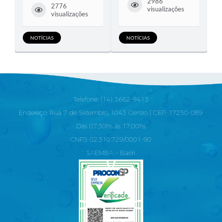
2986
2776
visualizações
visualizações
NOTÍCIAS
NOTÍCIAS
Telefone: (14) 3662-9413
Endereço: Rua 7 de Setembro, 1043 Centro | CEP: 17250-089
Das 07:30hs às 17:00hs
CNPJ: 02.310.729/0001-90
SAEMBA - Bariri