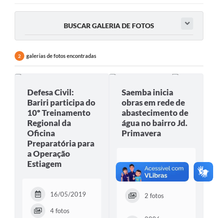
Notícias
BUSCAR GALERIA DE FOTOS
Editais
Obras
galerias de fotos encontradas
2
Diário Oficial
Defesa Civil:
Saemba inicia
Carta de Serviços
Bariri participa do
obras em rede de
10º Treinamento
abastecimento de
Contratos
Regional da
água no bairro Jd.
Oficina
Primavera
Ouvidoria
Preparatória para
a Operação
SIC
Estiagem
23/07/2014
Serviços Online
16/05/2019
2 fotos
Telefones Úteis
4 fotos
Contato