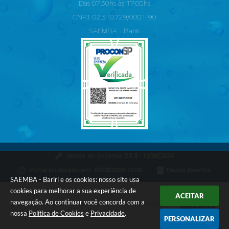
Das 07:30hs às 17:00hs
CNPJ: 02.310.729/0001-90
SAEMBA - Bariri
Versão do Sistema:
3.5.3 - 19/06/2026
Portal atualizado em:
07/08/2026 10:00
Dados Abertos
SAEMBA - Bariri e os cookies: nosso site usa
cookies para melhorar a sua experiência de
ACEITAR
navegação. Ao continuar você concorda com a
Copyright Instar - 2006-2026. Todos os direitos reservados -
nossa
Política de Cookies
e
Privacidade
.
Instar Tecnologia
PERSONALIZAR