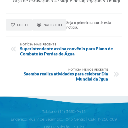
força de escavação 3.473kgf e desagregação 5.760kgf
Seja o primeiro a curtir esta
GOSTEI
NÃO GOSTEI
notícia.
NOTÍCIA MAIS RECENTE
Superintendente assina convênio para Plano de
Combate às Perdas de Água
NOTÍCIA MENOS RECENTE
Saemba realiza atividades para celebrar Dia
Mundial da ?gua
Telefone: (14) 3662-9413
Endereço: Rua 7 de Setembro, 1043 Centro | CEP: 17250-089
Das 07:30hs às 17:00hs