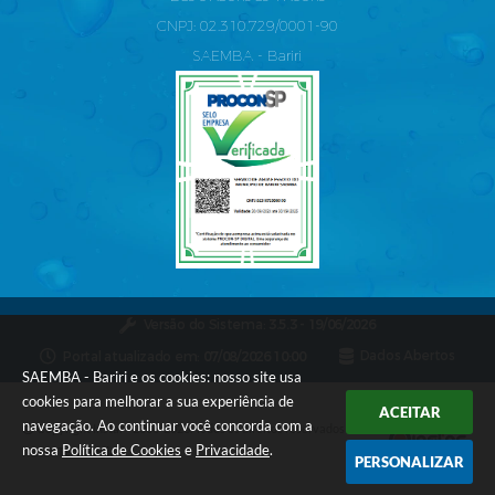
CNPJ: 02.310.729/0001-90
SAEMBA - Bariri
Versão do Sistema:
3.5.3 - 19/06/2026
Portal atualizado em:
07/08/2026 10:00
Dados Abertos
SAEMBA - Bariri e os cookies: nosso site usa
cookies para melhorar a sua experiência de
ACEITAR
navegação. Ao continuar você concorda com a
Copyright Instar - 2006-2026. Todos os direitos reservados -
nossa
Política de Cookies
e
Privacidade
.
Instar Tecnologia
PERSONALIZAR