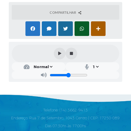
COMPARTILHAR
Telefone: (14) 3662-9413
Endereço: Rua 7 de Setembro, 1043 Centro | CEP: 17250-089
Das 07:30hs às 17:00hs