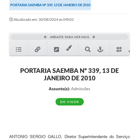
PORTARIA SAEMBA Nº 339, 13 DE JANEIRO DE 2010
Notícias
Atualizado em: 30/08/2024 às 09h02
Editais
Obras
ARRASTE PARA VER MAIS
Diário Oficial
Carta de Serviços
PORTARIA SAEMBA Nº 339, 13 DE
Contratos
JANEIRO DE 2010
Ouvidoria
Assunto(s):
Admissões
SIC
EM VIGOR
Serviços Online
Telefones Úteis
ANTONIO SERGIO GALLO, Diretor Superintendente do Serviço
Contato