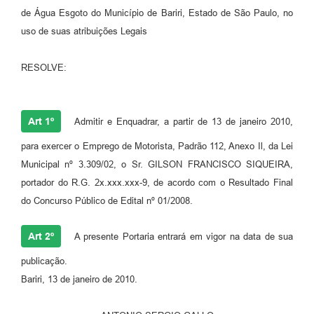
de Água Esgoto do Município de Bariri, Estado de São Paulo, no
uso de suas atribuições Legais
RESOLVE:
Art 1º
Admitir e Enquadrar, a partir de 13 de janeiro 2010,
para exercer o Emprego de Motorista, Padrão 112, Anexo Il, da Lei
Municipal nº 3.309/02, o Sr. GILSON FRANCISCO SIQUEIRA,
portador do R.G. 2x.xxx.xxx-9, de acordo com o Resultado Final
do Concurso Público de Edital nº 01/2008.
Art 2º
A presente Portaria entrará em vigor na data de sua
publicação.
Bariri, 13 de janeiro de 2010.