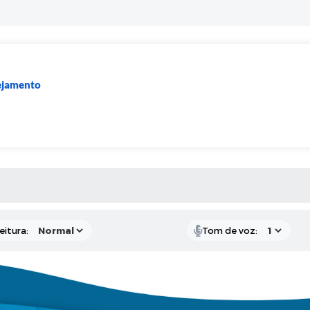
nejamento
 MÍDIAS
eitura:
Tom de voz: