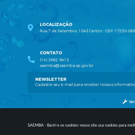
LOCALIZAÇÃO
Rua 7 de Setembro, 1043 Centro - CEP: 17250-08
CONTATO
(14) 3662-9413
saemba@saemba.sp.gov.br
NEWSLETTER
Cadastre seu e-mail para receber nossos informativ
Ver
© Cop
SAEMBA - Bariri e os cookies: nosso site usa cookies para me