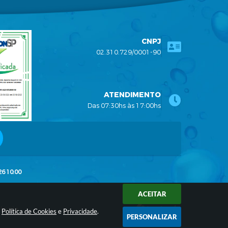
CNPJ
02.310.729/0001-90
ATENDIMENTO
Das 07:30hs às 17:00hs
26 10:00
ACEITAR
logia
a
Política de Cookies
e
Privacidade
.
PERSONALIZAR