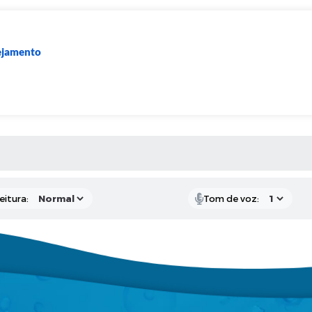
nejamento
 MÍDIAS
eitura:
Tom de voz: