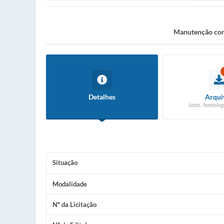
Manutenção corr
Detalhes
Arqui
(atas, homolog
Situação
Modalidade
Nº da Licitação