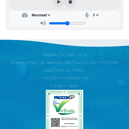
Telefone: (14) 3662-9413
Endereço: Rua 7 de Setembro, 1043 Centro | CEP: 17250-089
Das 07:30hs às 17:00hs
CNPJ: 02.310.729/0001-90
SAEMBA - Bariri