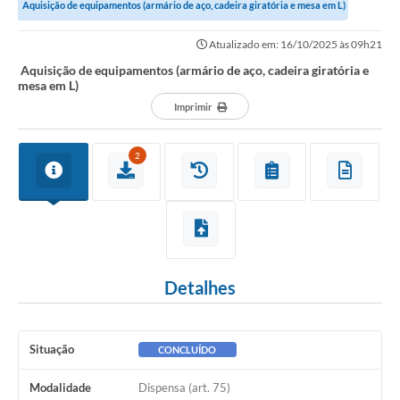
Aquisição de equipamentos (armário de aço, cadeira giratória e mesa em L)
Notícias
Atualizado em: 16/10/2025 às 09h21
Editais
Aquisição de equipamentos (armário de aço, cadeira giratória e
mesa em L)
Obras
Imprimir
Diário Oficial
2
Carta de Serviços
Contratos
Ouvidoria
Detalhes
SIC
Serviços Online
Situação
CONCLUÍDO
Telefones Úteis
Modalidade
Dispensa (art. 75)
Contato