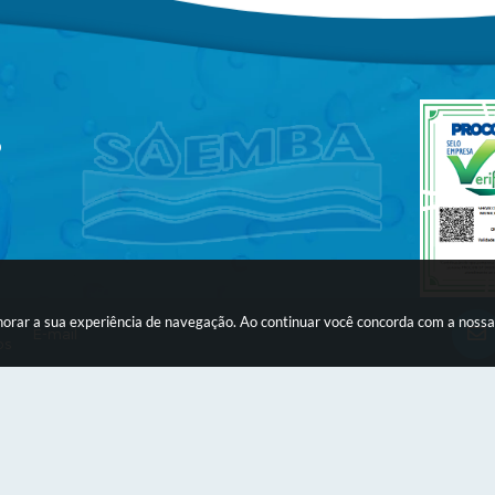
9
lhorar a sua experiência de navegação. Ao continuar você concorda com a noss
os
são do Sistema:
3.5.3 - 19/06/2026
Portal atualizado em:
06/08/20
yright Instar - 2006-2026. Todos os direitos reservados -
Instar Tecno