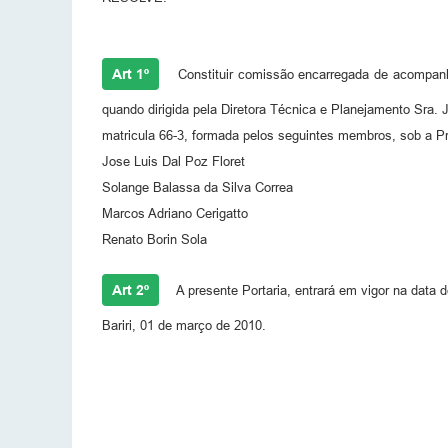
Art 1º
Constituir comissão encarregada de acompanha
quando dirigida pela Diretora Técnica e Planejamento Sra. 
matricula 66-3, formada pelos seguintes membros, sob a Pr
Jose Luis Dal Poz Floret
Solange Balassa da Silva Correa
Marcos Adriano Cerigatto
Renato Borin Sola
Art 2º
A presente Portaria, entrará em vigor na data 
Bariri, 01 de março de 2010.