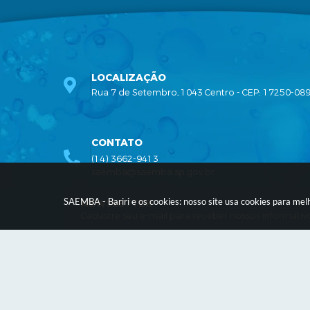
LOCALIZAÇÃO
Rua 7 de Setembro, 1043 Centro - CEP: 17250-08
CONTATO
(14) 3662-9413
saemba@saemba.sp.gov.br
SAEMBA - Bariri e os cookies: nosso site usa cookies para me
NEWSLETTER
Cadastre seu e-mail para receber nossos informativ
Ver
© Cop