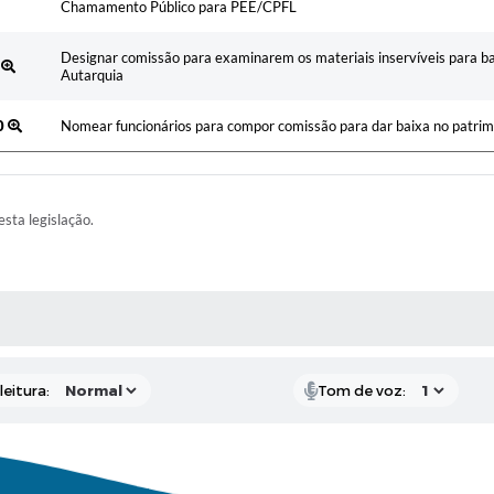
Chamamento Público para PEE/CPFL
Designar comissão para examinarem os materiais inservíveis para ba
2
Autarquia
0
Nomear funcionários para compor comissão para dar baixa no patrim
esta legislação.
AS MÍDIAS
eitura:
Tom de voz: