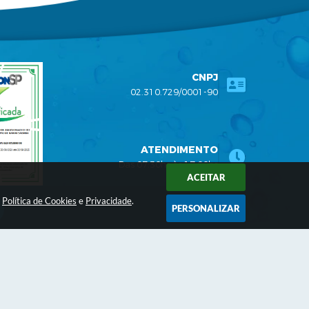
CNPJ
02.310.729/0001-90
ATENDIMENTO
Das 07:30hs às 17:00hs
ACEITAR
a
Política de Cookies
e
Privacidade
.
PERSONALIZAR
26 15:58
logia