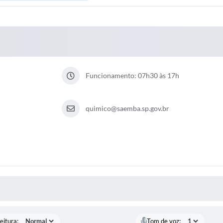
Funcionamento: 07h30 às 17h
quimico@saemba.sp.gov.br
 MÍDIAS
eitura:
Tom de voz: