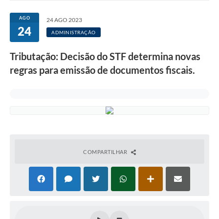
Notícias
AGO
24 AGO 2023
24
Editais
ADMINISTRAÇÃO
Obras
Tributação: Decisão do STF determina novas
regras para emissão de documentos fiscais.
Diário Oficial
Carta de Serviços
Contratos
Ouvidoria
COMPARTILHAR
SIC
Serviços Online
Telefones Úteis
Contato